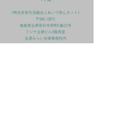
援事業所の職員
※Web会議ツール「Ｚｏｏｍ」を使用し
てのオンライン研修です。ＰＣやタブレット
(特定非営利活動法人あいづ安心ネット)
へのZoom（無料）ダウンロードと、有線
〒965-0871
ＬＡＮ・ＷＩ-ＦＩなどのインターネット環
福島県会津若松市栄町5番22号
境が必要です。
フジヤ会津ビル2階西室
７ 研修内容
会津みらい法律事務所内
講義 「成年後見制度と成年後見人等の役
割」
講師 谷川社会福祉士事務所 社会福祉
​お問い合わせフォーム
士 谷川ひとみ 氏
CONTACT >
８ 費用
無料
TEL :
0242-23-7258
FAX :
0242-23-7259
９ 受講申し込み及び決定
メールにて【9月29日研修申込】のタイ
トルで
aizu-anshin-
(法人)
net@fmail.plala.or.jp
へ
電話/FAX
0242-23-7748
①事業所名 ②受講者（複数名受講の場合
は代表者名）③連絡先電話番号 ④メールア
ドレス
を記載し、お送り下さ い。メー
ル受信後3日以内に、返信メールにて受付の
可否を通知します。
期限を過ぎても受講決定通知が届かない場
合は下記の連絡先までお問い合わせくださ
い。