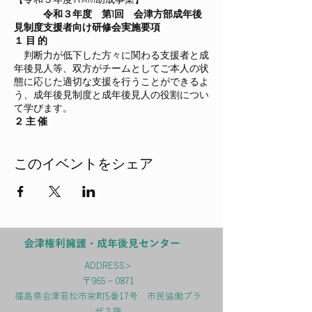
令和３年度 第1回 会津方部成年後
見制度支援者向け研修会実施要項
１ 目 的
判断力が低下した方々に関わる支援者と成
年後見人等、双方がチームとしてご本人の状
態に応じた適切な支援を行うことができるよ
う、成年後見制度と成年後見人の役割につい
て学びます。
２ 主 催
特定非営利活動法人あいづ安心ネット
３ 日 時
このイベントをシェア
令和３年9月２９日（水） 午前１０時～
１2時
４ 場 所
※新型コロナ感染症対策としてオンライン
（Zoom配信）で実施します。
５ 受講定員
会津権利擁護・成年後見センター
９0名
※先着順の受付けとし、定員
に達し次第受付を終了します。
ADDRESS>
６ 受講対象
〒965－0871
市町村、地域包括支援センター、基幹相談
福島県会津若松市栄町5番17号 市民協働プラ
支援センター、相談支援事業所、居宅介護支
ザ２階