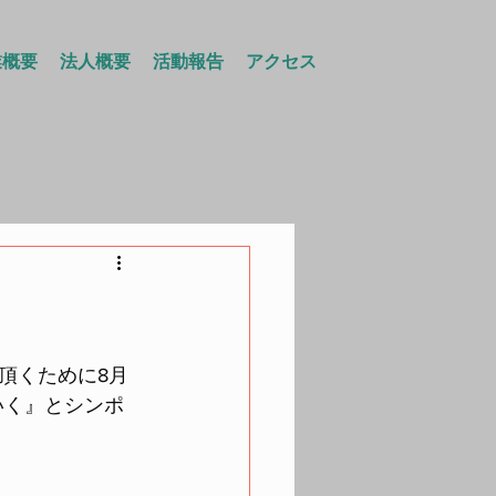
業概要
法人概要
活動報告
アクセス
頂くために8月
いく』とシンポ