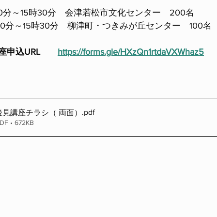
30分～15時30分　会津若松市文化センター　200名
30分～15時30分　柳津町・つきみが丘センター　100名
座申込URL　　
https://forms.gle/HXzQn1rtdaVXWhaz5
.pdf
後見講座チラシ（ 両面）
 • 672KB