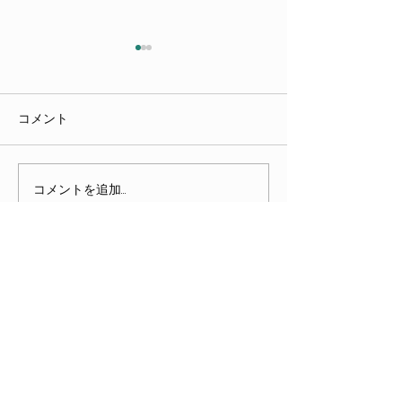
令和８年度第１
担い手育成のた
キンググループ
６月２６日（金）
コメント
しました
松市役所にて令和
回「後見担い手育
ワーキンググルー
コメントを追加…
令和8年度第2回会津権利擁
しました。 この「後見担い手
護・成年後見センター運
育成のためのワー
営会議、令和8年度第1回会
ープ」は、会津圏
津圏域成年後見地域連携
市民後見人等の成
トップに戻る
ネットワーク会議
の担い手の育成と
等が活動・活躍で
会津権利擁護・成年後見センター
ムづくりを目的と
家庭裁判所会津若
ADDRESS>
津若松市高齢福祉
〒965－0871
者支援課、会津若
福島県会津若松市栄町5番17号 市民協働プラ