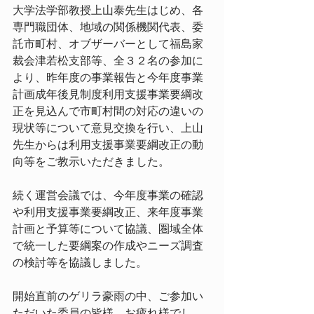
大学法学部教授上山泰先生はじめ、各
専門職団体、地域の関係機関代表、委
託市町村、オブザーバーとして福島家
裁会津若松支部等、全３２名の参加に
より、昨年度の事業報告と今年度事業
計画成年後見制度利用支援事業要綱改
正を見込んで市町村間の対応の違いの
現状等について意見交換を行い、上山
先生からは利用支援事業要綱改正の動
向等をご教示いただきました。
続く運営会議では、今年度事業の確認
や利用支援事業要綱改正、来年度事業
計画と予算等について協議、圏域全体
で統一した要綱案の作成やニーズ調査
の検討等を協議しました。
開始直前のゲリラ豪雨の中、ご参加い
ただいた委員の皆様、お疲れ様でし