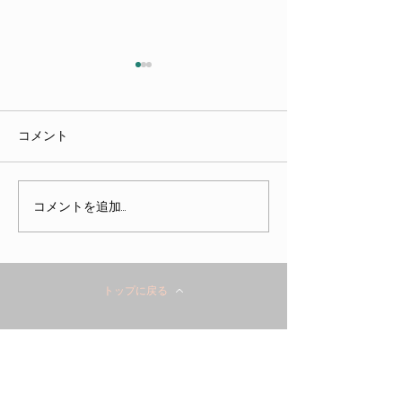
令和８年度第１
担い手育成のた
キンググループ
６月２６日（金）
コメント
しました
松市役所にて令和
回「後見担い手育
ワーキンググルー
コメントを追加…
令和8年度第2回会津権利擁
しました。 この「後見担い手
護・成年後見センター運
育成のためのワー
営会議、令和8年度第1回会
ープ」は、会津圏
津圏域成年後見地域連携
市民後見人等の成
トップに戻る
ネットワーク会議
の担い手の育成と
等が活動・活躍で
会津権利擁護・成年後見センター
ムづくりを目的と
家庭裁判所会津若
ADDRESS>
津若松市高齢福祉
〒965－0871