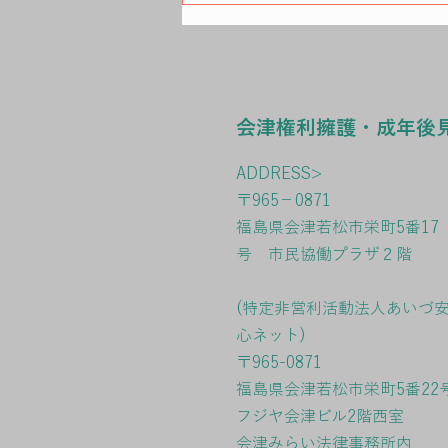
研修会を開催しました
会津権利擁護・成年後
ADDRESS>
〒965－0871
福島県会津若松市栄町5番17
号 市民協働プラザ２階
(特定非営利活動法人あいづ
心ネット)
〒965-0871
福島県会津若松市栄町5番22
フジヤ会津ビル2階西室
会津みらい法律事務所内