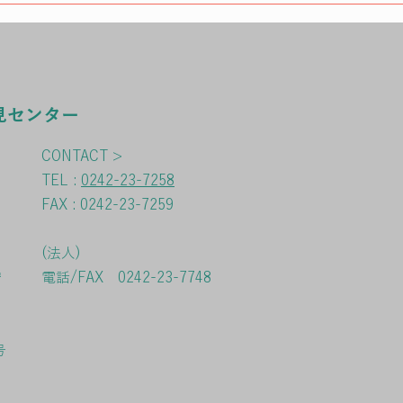
ング
護・成年後見センター運営会
ける
議、令和8年度第1回会津圏域
の担
成年後見地域連携ネットワー
活動
ク会議
を目
見センター
津若
課・
CONTACT >
社会
TEL :
0242-23-7258
共に
FAX : 0242-23-7259
(法人)
安
電話/FAX 0242-23-7748
号