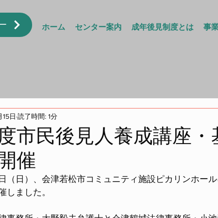
ー
ホーム
センター案内
成年後見制度とは
事
月15日
読了時間: 1分
度市民後見人養成講座・
開催
日（日）、会津若松市コミュニティ施設ピカリンホール
催しました。